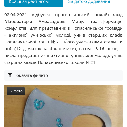
Кращі за рейтінгом
За датою додавання
02
.0
4
.2021 відбувся просвітницький онлайн-захід
"Лабораторія Амбасадорів Миру: трансформація
конфліктів" для представників Попаснянської громади
- активної учнівської молоді, учнів старших класів
Попаснянської ЗЗСО №21. Його учасниками стали 16
осіб (12 дівчаток та 4 хлопчики), віком 13-16 років, з
числа представників активної учнівської молоді, учнів
старших класів Попаснянської школи №21.
Показать фильтр
12 фото