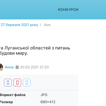
КОНКУРСИ
 27 березня 2021 року
Аня
а Луганської областей з питань
будови миру.
Анна
30.03.2021
21:20
Формат файла
JPG
Размер
690×412