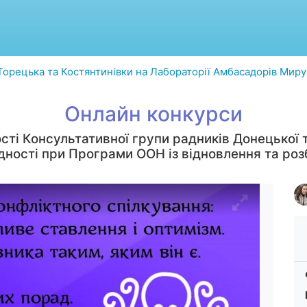
 Торецька та Костянтинівки на Лабораторії Амбасадорів Миру
Онлайн конкурси
сті Консультативної групи радників Донецької т
єдності при Програми ООН із відновлення та роз