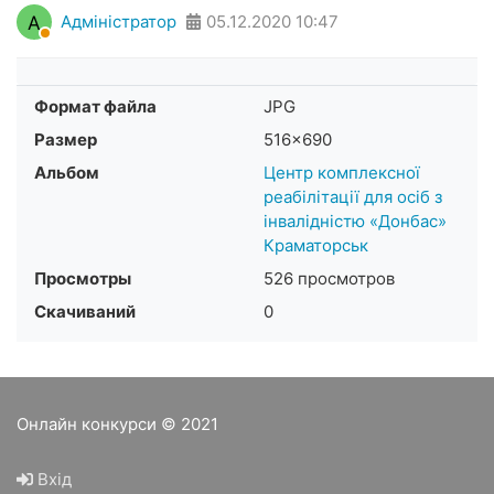
А
Адміністратор
05.12.2020
10:47
Формат файла
JPG
Размер
516×690
Альбом
Центр комплексної
реабілітації для осіб з
інвалідністю «Донбас»
Краматорськ
Просмотры
526 просмотров
Скачиваний
0
Онлайн конкурси © 2021
Вхід