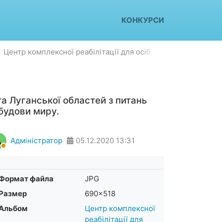
КОНКУРСИ
Центр комплексної реабілітації для осіб з інвалідністю «Д
а Луганської областей з питань
будови миру.
А
Адміністратор
05.12.2020
13:31
Формат файла
JPG
Размер
690×518
Альбом
Центр комплексної
реабілітації для