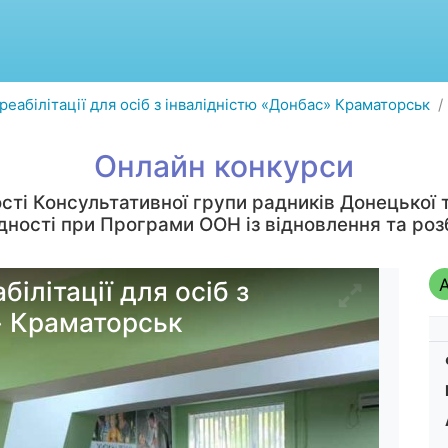
еабілітації для осіб з інвалідністю «Донбас» Краматорськ
Онлайн конкурси
сті Консультативної групи радників Донецької т
єдності при Програми ООН із відновлення та роз
ілітації для осіб з
» Краматорськ