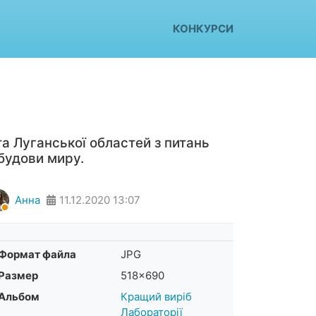
КОНКУРСИ
а Луганської областей з питань
будови миру.
Анна
11.12.2020
13:07
Формат файла
JPG
Размер
518×690
Альбом
Кращий виріб
Лабораторії