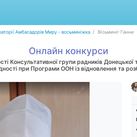
аторії Амбасадорів Миру - восьминіжка
Вісьминіг Ганни
Онлайн конкурси
сті Консультативної групи радників Донецької т
єдності при Програми ООН із відновлення та роз