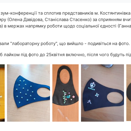
ті зум-конференції та сплотив представників м. Костянтинівк
ру (Олена Давідова, Станіслава Стасенко) за сприянням вчи
ка) в мержах напрямку роботи щодо соціальної єдності (Ганн
вали "лабораторну роботу", що вийшло - подивіться на фото.
б лайком під фото до 25квітня включно, після чого будуть п