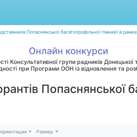
едставників Попаснянської багатопрофільної гімназії в рамк
Онлайн конкурси
сті Консультативної групи радників Донецької т
єдності при Програми ООН із відновлення та роз
орантів Попаснянської б
 ориентация
Размер