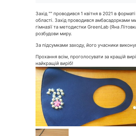
Захід "" проводився 1 квітня в 2021 в форма
області. Захід проводився амбасадорками ми
гімназії та методистки GreenLab (Яна Літов
розбудови миру.
За підсумками заходу, його учасники викону
Прохання всім, проголосувати за кращій вирі
найкращій виріб!