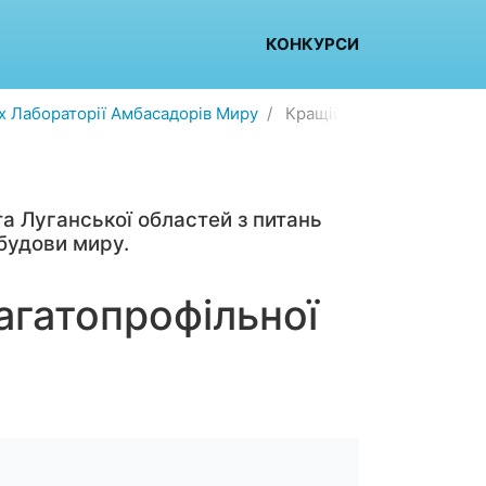
КОНКУРСИ
ах Лабораторії Амбасадорів Миру
Кращій виріб лаборантів 
а Луганської областей з питань
будови миру.
агатопрофільної