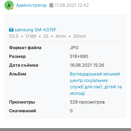
А
Адміністратор
17.08.2021
12:42
samsung SM-A315F
f/2.0
1/166
25
4mm
25mm
Формат файла
JPG
Размер
518×690
Дата съёмки
16.08.2021
15:26
Альбом
Вугледарський міський
центр соціальних
служб для сім'ї, дітей та
молоді
Просмотры
529 просмотров
Скачиваний
0