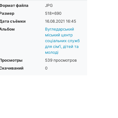
Формат файла
JPG
Размер
518×690
Дата съёмки
16.08.2021
16:45
Альбом
Вугледарський
міський центр
соціальних служб
для сім'ї, дітей та
молоді
Просмотры
539 просмотров
Скачиваний
0