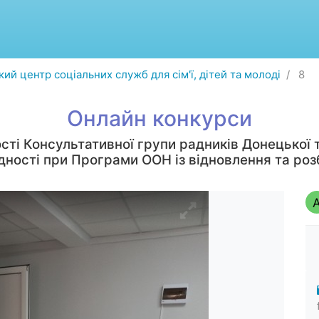
ий центр соціальних служб для сім'ї, дітей та молоді
8
Онлайн конкурси
сті Консультативної групи радників Донецької т
єдності при Програми ООН із відновлення та роз