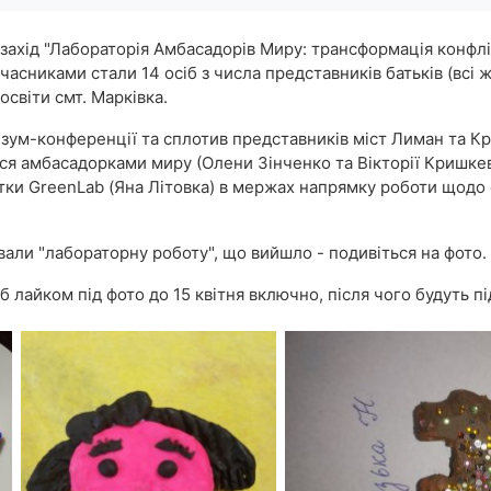
захід "Лабораторія Амбасадорів Миру: трансформація конфлік
асниками стали 14 осіб з числа представників батьків (всі жі
освіти смт. Марківка.
 зум-конференції та сплотив представників міст Лиман та Кр
вся амбасадорками миру (Олени Зінченко та Вікторії Кришк
тки GreenLab (Яна Літовка) в мержах напрямку роботи щодо 
вали "лабораторну роботу", що вийшло - подивіться на фото.
б лайком під фото до 15 квітня включно, після чого будуть п