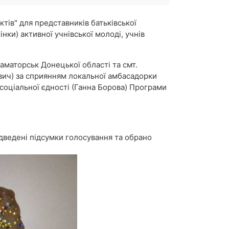
тів" для представників батьківської
нки) активної учнівської молоді, учнів
аматорськ Донецької області та смт.
евич) за сприянням локальної амбасадорки
соціальної єдності (Ганна Борова) Програми
ідведені підсумки голосування та обрано