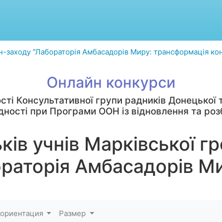
н-заходу "Лабораторія Амбасадорів Миру: трансформація конф
Онлайн конкурси
сті Консультативної групи радників Донецької т
єдності при Програми ООН із відновлення та роз
ків учнів Марківської г
раторія Амбасадорів М
 ориентация
Размер