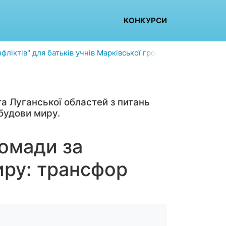
КОНКУРСИ
ліктів" для батьків учнів Марківської громади
Кращій вир
а Луганської областей з питань
будови миру.
ромади за
иру: трансфор